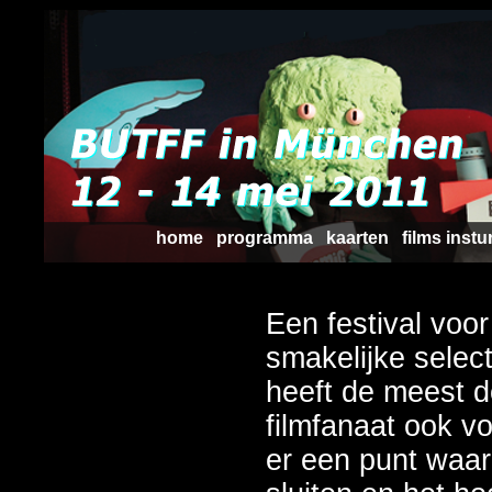
home
programma
kaarten
films instu
Een festival voo
smakelijke select
heeft de meest 
filmfanaat ook v
er een punt waa