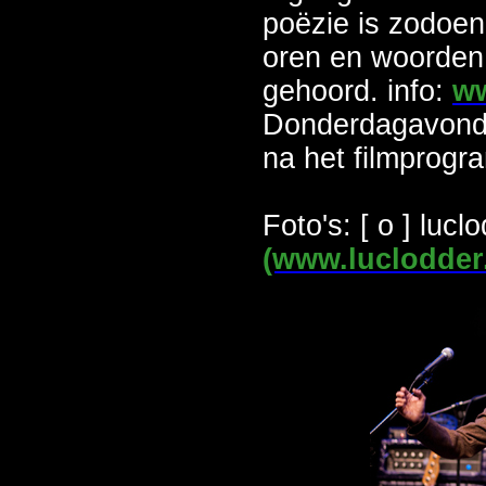
poëzie is zodoe
oren en woorden
gehoord. info:
ww
Donderdagavond
na het filmprog
Foto's: [ o ] lucl
(www.luclodder