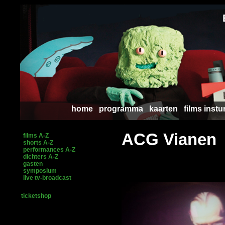
home
programma
kaarten
films instu
ACG Vianen
films A-Z
shorts A-Z
performances A-Z
dichters A-Z
gasten
symposium
live tv-broadcast
ticketshop