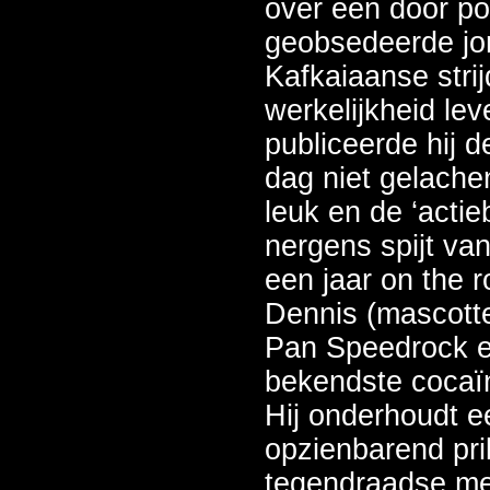
over een door po
geobsedeerde jo
Kafkaiaanse stri
werkelijkheid lev
publiceerde hij 
dag niet gelache
leuk en de ‘actie
nergens spijt van
een jaar on the 
Dennis (mascott
Pan Speedrock 
bekendste cocaïn
Hij onderhoudt e
opzienbarend pr
tegendraadse me