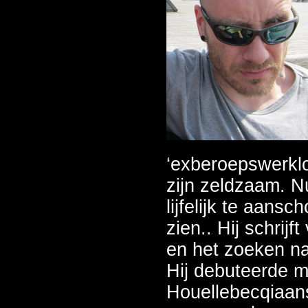
‘exberoepswerklo
zijn zeldzaam. 
lijfelijk te aan
zien.. Hij schrij
en het zoeken na
Hij debuteerde m
Houellebecqiaans