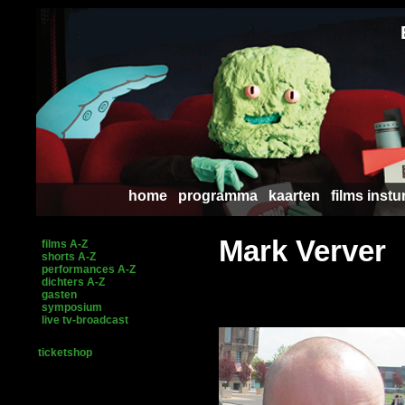
home
programma
kaarten
films instu
Mark Verver
films A-Z
shorts A-Z
performances A-Z
dichters A-Z
gasten
symposium
live tv-broadcast
ticketshop