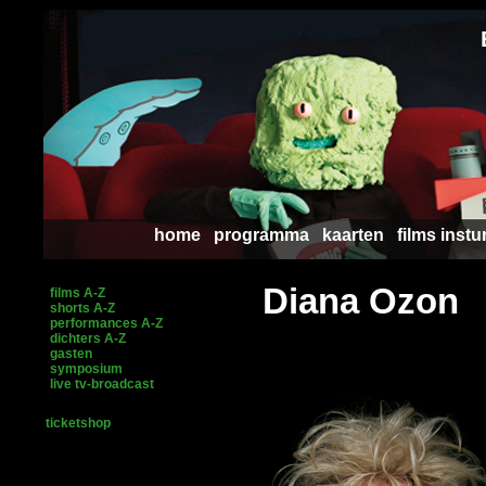
home
programma
kaarten
films instu
Diana Ozon
films A-Z
shorts A-Z
performances A-Z
dichters A-Z
gasten
symposium
live tv-broadcast
ticketshop