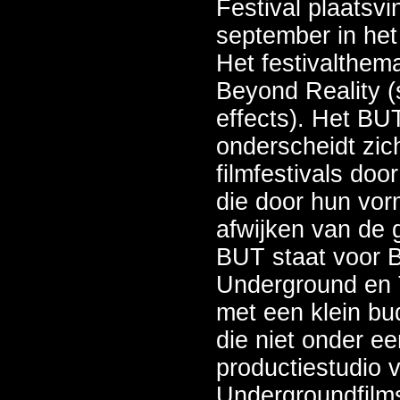
Festival plaatsv
september in het
Het festivalthema
Beyond Reality (s
effects). Het BUT
onderscheidt zic
filmfestivals doo
die door hun vo
afwijken van de
BUT staat voor 
Underground en Tr
met een klein bu
die niet onder ee
productiestudio v
Undergroundfilms’