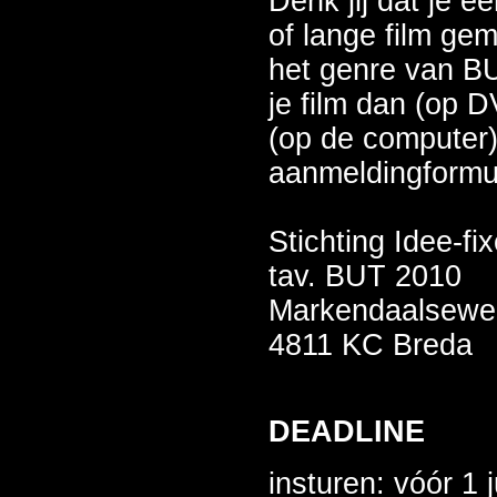
Denk jij dat je e
of lange film ge
het genre van BU
je film dan (op
(op de computer)
aanmeldingformul
Stichting Idee-fi
tav. BUT 2010
Markendaalsewe
4811 KC Breda
DEADLINE
insturen: vóór 1 j