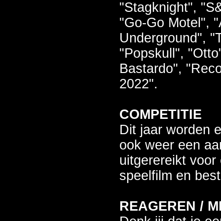
"Stagknight", "S&
"Go-Go Motel", 
Underground", "T
"Popskull", "Otto
Bastardo", "Rec
2022".
COMPETITIE
Dit jaar worden er
ook weer een aa
uitgerereikt voo
speelfilm en best
REAGEREN / M