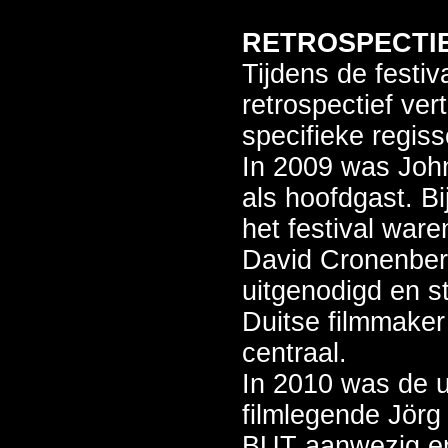
RETROSPECTI
Tijdens de festiv
retrospectief ve
specifieke regiss
In 2009 was Joh
als hoofdgast. Bi
het festival war
David Cronenber
uitgenodigd en s
Duitse filmmake
centraal.
In 2010 was de 
filmlegende Jörg 
BUT aanwezig en